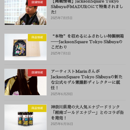
【掲載情報】JacksonSquare Tokyo
店舗情報
ShibuyaがMADUROにて特集されまし
た!
2025年7月15日
“本物”を収めるにふさわしい特製桐箱
商品情報
──JacksonSquare Tokyo Shibuyaの
こだわり
2025年7月1日
アーティストMarinさんが
店舗情報
JacksonSquare Tokyo Shibuyaの新た
な公式モデル兼撮影ディレクターに就
任！
2025年6月20日
神奈川県発の大人気エナジードリンク
商品情報
「湘南ゴールドエナジー」とのコラボ缶
を発売！
2025年6月16日