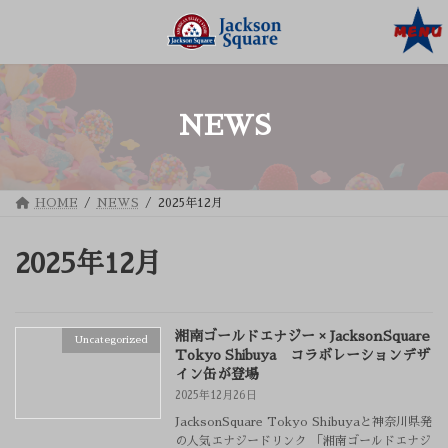
コ
ナ
ン
ビ
テ
ゲ
ン
ー
ツ
シ
へ
ョ
ス
ン
キ
に
NEWS
ッ
移
プ
動
HOME
NEWS
2025年12月
2025年12月
湘南ゴールドエナジー × JacksonSquare
Uncategorized
Tokyo Shibuya コラボレーションデザ
イン缶が登場
2025年12月26日
JacksonSquare Tokyo Shibuyaと神奈川県発
の人気エナジードリンク 「湘南ゴールドエナジ