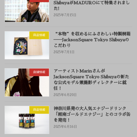
ShibuyaがMADUROにて特集されまし
た!
2025年7月15日
“本物”を収めるにふさわしい特製桐箱
商品情報
──JacksonSquare Tokyo Shibuyaの
こだわり
2025年7月1日
アーティストMarinさんが
店舗情報
JacksonSquare Tokyo Shibuyaの新た
な公式モデル兼撮影ディレクターに就
任！
2025年6月20日
神奈川県発の大人気エナジードリンク
商品情報
「湘南ゴールドエナジー」とのコラボ缶
を発売！
2025年6月16日