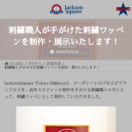
コ
ナ
ン
ビ
テ
ゲ
ン
ー
ツ
シ
へ
ョ
ス
ン
刺繍職人が手がけた刺繍ワッペ
キ
に
ッ
移
ンを制作・展示いたします！
プ
動
2025年6月2日
HOME
NEWS
店舗情報
刺繍職人が手がけた刺繍ワッペンを制作・展示いたします！
JacksonSquare Tokyo Shibuyaは、コーポレートロゴおよびブラ
ンドロゴを、長年スカジャンの制作を手がける刺繍職人の手によ
って、刺繍ワッペンとして制作していただきました。